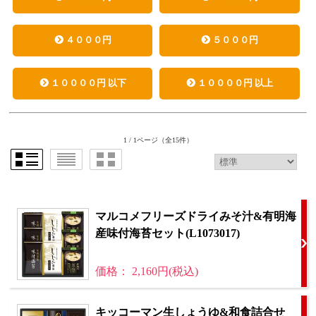
４０００円
５０００円
１００００円 以下
１００００円 以上
1 / 1ページ
（全15件）
マルコメフリーズドライみそ汁&有明海
産味付海苔セット(L1073017)
価格： 2,160円(税込)
キッコーマン生しょうゆ&和食詰合せ