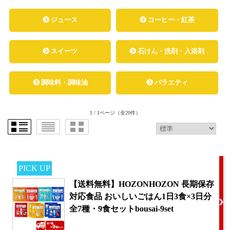
ジュース
コーヒー・紅茶
スイーツ
石けん・洗剤・入浴剤
調味料・調味油
バラエティ
1 / 1ページ
（全20件）
PICK UP
【送料無料】HOZONHOZON 長期保存
対応食品 おいしいごはん1日3食×3日分
全7種・9食セットbousai-9set