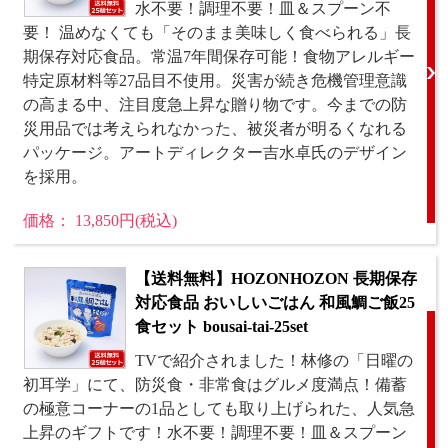
水不要！調理不要！皿＆スプーン不
要！ 温めなくても「そのまま美味しく食べられる」長
期保存対応食品。常温7年間保存可能！食物アレルギー
特定原材料等27品目不使用。災害が続き危機管理意識
の高まる中、注目度急上昇な贈り物です。今までの防
災用品では考えられなかった、被災者が明るくなれる
パッケージ。アートディレクター吉水卓氏のデザイン
を採用。
価格： 13,850円(税込)
【送料無料】HOZONHOZON 長期保存
対応食品 おいしいごはん 和風鯛ご飯25
食セット bousai-tai-25set
TVで紹介されました！林修の「日曜の
初耳学」にて、防災食・非常食はグルメ度満点！備蓄
の極意コーナーの1品としても取り上げられた、人気急
上昇のギフトです！水不要！調理不要！皿＆スプーン