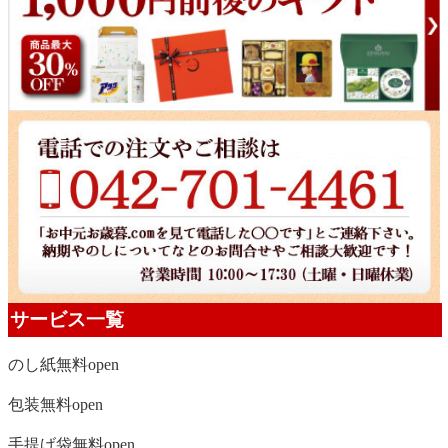
サービス一覧
のし紙無料
open
包装無料
open
手提げ袋無料
open