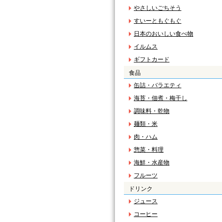
やさしいごちそう
すいーともぐもぐ
日本のおいしい食べ物
イルムス
ギフトカード
食品
缶詰・バラエティ
海苔・佃煮・梅干し
調味料・乾物
麺類・米
肉・ハム
惣菜・料理
海鮮・水産物
フルーツ
ドリンク
ジュース
コーヒー