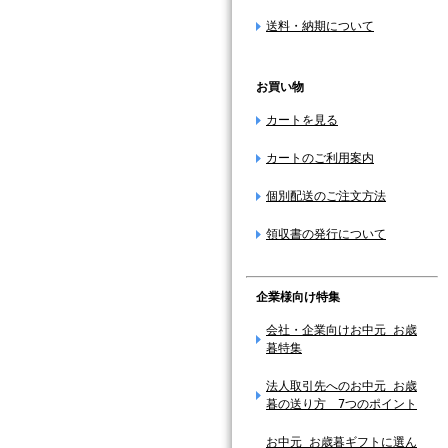
送料・納期について
お買い物
カートを見る
カートのご利用案内
個別配送のご注文方法
領収書の発行について
企業様向け特集
会社・企業向けお中元 お歳
暮特集
法人取引先へのお中元 お歳
暮の送り方 7つのポイント
お中元 お歳暮ギフトに選ん