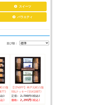
スイーツ
バラエティ
並び順：
元町の珈
【15%OFF】神戸元町の珈
87T)
琲&クッキー(SS4188T)
税込)
定価:
2,700円(税込)
税込)
価格:
2,295円
(税込)