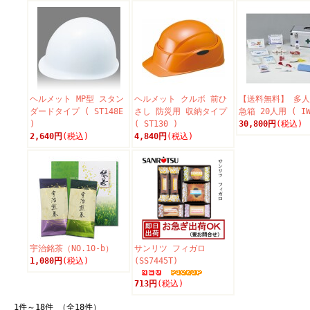
ヘルメット MP型 スタン
ヘルメット クルボ 前ひ
【送料無料】 多
ダードタイプ ( ST148E
さし 防災用 収納タイプ
急箱 20人用 ( IW
)
( ST130 )
30,800円
(税込)
2,640円
(税込)
4,840円
(税込)
宇治銘茶（NO.10-b）
サンリツ フィガロ
1,080円
(税込)
(SS7445T)
713円
(税込)
1件～18件 （全18件）