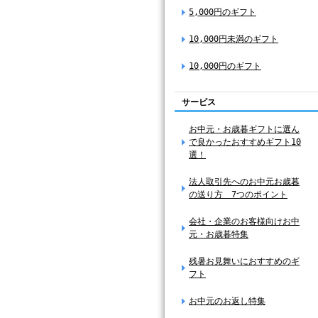
5,000円のギフト
10,000円未満のギフト
10,000円のギフト
サービス
お中元・お歳暮ギフトに選ん
で良かったおすすめギフト10
選！
法人取引先へのお中元お歳暮
の送り方 7つのポイント
会社・企業のお客様向けお中
元・お歳暮特集
残暑お見舞いにおすすめのギ
フト
お中元のお返し特集