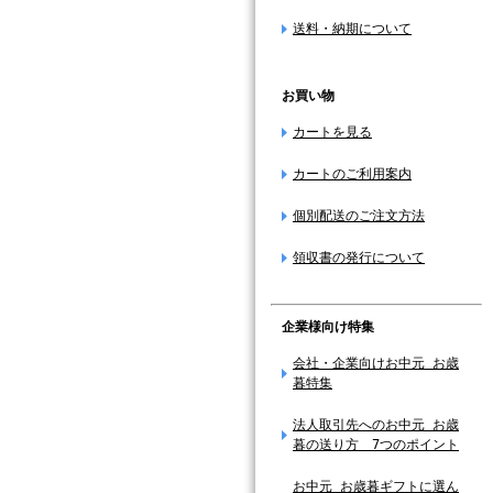
送料・納期について
お買い物
カートを見る
カートのご利用案内
個別配送のご注文方法
領収書の発行について
企業様向け特集
会社・企業向けお中元 お歳
暮特集
法人取引先へのお中元 お歳
暮の送り方 7つのポイント
お中元 お歳暮ギフトに選ん