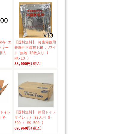
保存 エ
【送料無料】 災害備蓄用
ッキー
難燃性不織布毛布 ホワイ
0個入
ト 無地 10枚入り (
NK-10 )
33,000円
(税込)
易トイレ
【送料無料】 簡易トイレ
 P-
マイレット 33人用 S-
500 ( MS-500 )
69,960円
(税込)