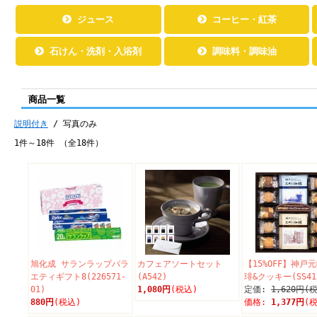
ジュース
コーヒー・紅茶
石けん・洗剤・入浴剤
調味料・調味油
商品一覧
説明付き
/ 写真のみ
1件～18件 （全18件）
旭化成 サランラップバラ
カフェアソートセット
【15%OFF】神戸
エティギフト8(226571-
(A542)
琲&クッキー(SS41
01)
1,080円
(税込)
定価:
1,620円(
880円
(税込)
価格:
1,377円
(