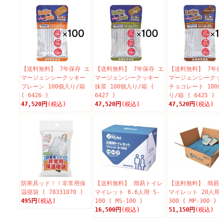
【送料無料】 7年保存 エ
【送料無料】 7年保存 エ
【送料無料】 7年
マージェンシークッキー
マージェンシークッキー
マージェンシーク
プレーン 100個入り/箱
抹茶 100個入り/箱 (
チョコレート 10
( 6426 )
6427 )
り/箱 ( 6425 )
47,520円
(税込)
47,520円
(税込)
47,520円
(税込)
防寒具ッド！！非常用保
【送料無料】 簡易トイレ
【送料無料】 簡
温寝袋 ( 78331070 )
マイレット 6.6人用 S-
マイレット 20人用
495円
(税込)
100 ( MS-100 )
300 ( MP-300 )
16,500円
(税込)
51,150円
(税込)