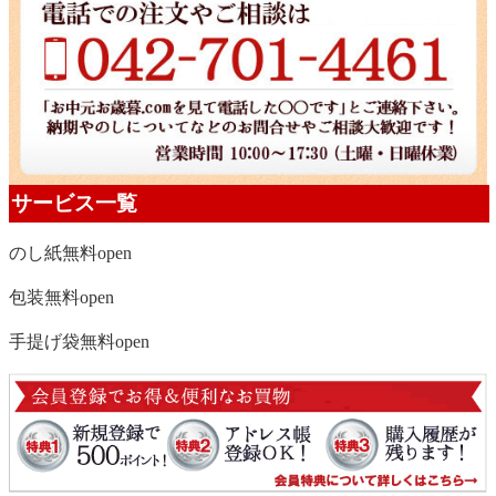
サービス一覧
のし紙無料
open
包装無料
open
手提げ袋無料
open