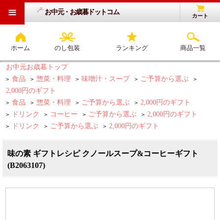
≡
お中元・お歳暮ドットコム
カート
ホーム
のし包装
ランキング
商品一覧
お中元お歳暮トップ
食品
惣菜・料理
味噌汁・スープ
ご予算から選ぶ
>
>
>
>
>
2,000円のギフト
食品
惣菜・料理
ご予算から選ぶ
2,000円のギフト
>
>
>
>
ドリンク
コーヒー
ご予算から選ぶ
2,000円のギフト
>
>
>
>
ドリンク
ご予算から選ぶ
2,000円のギフト
>
>
>
味の素 ギフトレシピ クノールスープ&コーヒーギフト
(B2063107)