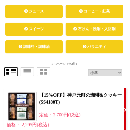
ジュース
コーヒー・紅茶
スイーツ
石けん・洗剤・入浴剤
調味料・調味油
バラエティ
1 / 1ページ
（全2件）
【15%OFF】神戸元町の珈琲&クッキー
(SS4188T)
定価：
2,700円(税込)
価格： 2,295円(税込)