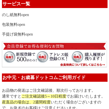
サービス一覧
のし紙無料
open
包装無料
open
手提げ袋無料
open
お中元・お歳暮ドットコムご利用ガイド
お品物の発送はご注文確認後、順次行っております。
通常ですと
ご注文確認後5～10日程度
でお届けいたします。
産直品の場合は、2週間程度
いただく場合がございますの
で、お急ぎのお客様はご注意くださいませ。