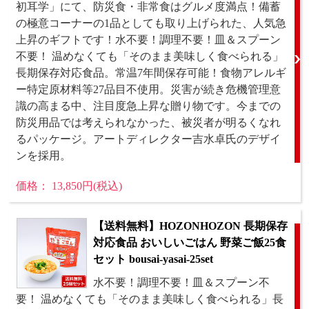
初耳学」にて、防災食・非常食はグルメ度満点！備蓄
の極意コーナーの1品としても取り上げられた、人気急
上昇のギフトです！水不要！調理不要！皿＆スプーン
不要！ 温めなくても「そのまま美味しく食べられる」
長期保存対応食品。常温7年間保存可能！食物アレルギ
ー特定原材料等27品目不使用。災害が続き危機管理意
識の高まる中、注目度急上昇な贈り物です。今までの
防災用品では考えられなかった、被災者が明るくなれ
るパッケージ。アートディレクター吉水卓氏のデザイ
ンを採用。
価格： 13,850円(税込)
【送料無料】HOZONHOZON 長期保存
対応食品 おいしいごはん 野菜ご飯25食
セット bousai-yasai-25set
水不要！調理不要！皿＆スプーン不
要！ 温めなくても「そのまま美味しく食べられる」長