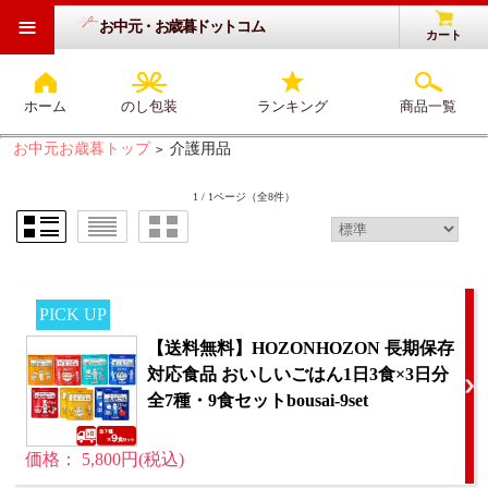
≡
お中元・お歳暮ドットコム
カート
ホーム
のし包装
ランキング
商品一覧
お中元お歳暮トップ
介護用品
>
1 / 1ページ
（全8件）
PICK UP
【送料無料】HOZONHOZON 長期保存
対応食品 おいしいごはん1日3食×3日分
全7種・9食セットbousai-9set
価格： 5,800円(税込)