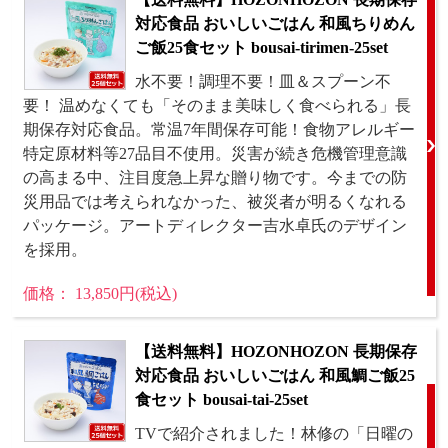
対応食品 おいしいごはん 和風ちりめん
ご飯25食セット bousai-tirimen-25set
水不要！調理不要！皿＆スプーン不
要！ 温めなくても「そのまま美味しく食べられる」長
期保存対応食品。常温7年間保存可能！食物アレルギー
特定原材料等27品目不使用。災害が続き危機管理意識
の高まる中、注目度急上昇な贈り物です。今までの防
災用品では考えられなかった、被災者が明るくなれる
パッケージ。アートディレクター吉水卓氏のデザイン
を採用。
価格： 13,850円(税込)
【送料無料】HOZONHOZON 長期保存
対応食品 おいしいごはん 和風鯛ご飯25
食セット bousai-tai-25set
TVで紹介されました！林修の「日曜の