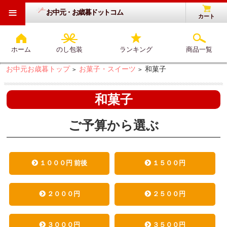
≡
お中元・お歳暮ドットコム
カート
ホーム
のし包装
ランキング
商品一覧
お中元お歳暮トップ
お菓子・スイーツ
和菓子
>
>
和菓子
ご予算から選ぶ
１０００円 前後
１５００円
２０００円
２５００円
３０００円
３５００円