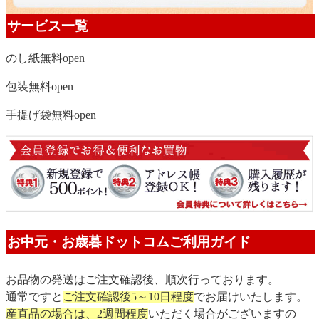
サービス一覧
のし紙無料
open
包装無料
open
手提げ袋無料
open
お中元・お歳暮ドットコムご利用ガイド
お品物の発送はご注文確認後、順次行っております。
通常ですと
ご注文確認後5～10日程度
でお届けいたします。
産直品の場合は、2週間程度
いただく場合がございますの