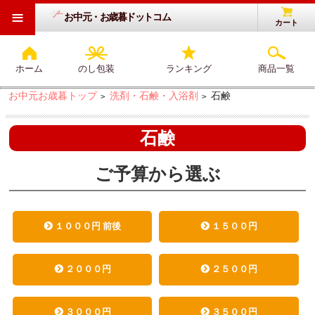
≡
お中元・お歳暮ドットコム
カート
ホーム
のし包装
ランキング
商品一覧
お中元お歳暮トップ
洗剤・石鹸・入浴剤
石鹸
>
>
石鹸
ご予算から選ぶ
１０００円 前後
１５００円
２０００円
２５００円
３０００円
３５００円