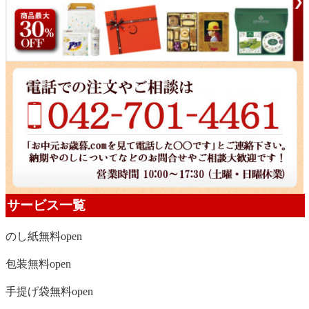
サービス一覧
のし紙無料
open
包装無料
open
手提げ袋無料
open