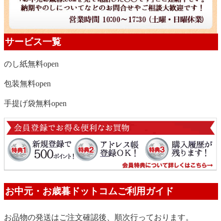
サービス一覧
のし紙無料
open
包装無料
open
手提げ袋無料
open
お中元・お歳暮ドットコムご利用ガイド
お品物の発送はご注文確認後、順次行っております。