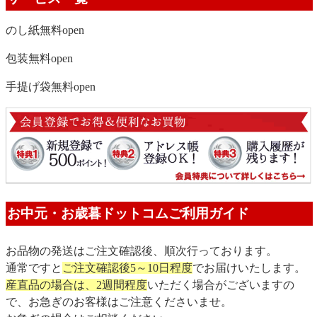
のし紙無料
open
包装無料
open
手提げ袋無料
open
お中元・お歳暮ドットコムご利用ガイド
お品物の発送はご注文確認後、順次行っております。
通常ですと
ご注文確認後5～10日程度
でお届けいたします。
産直品の場合は、2週間程度
いただく場合がございますの
で、お急ぎのお客様はご注意くださいませ。