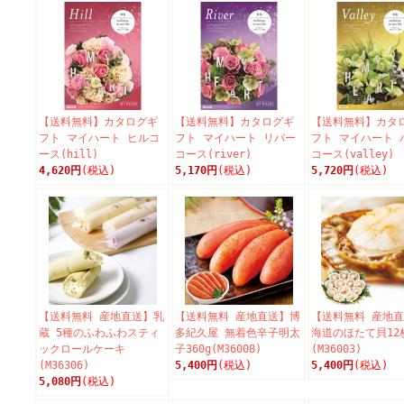
【送料無料】カタログギ
【送料無料】カタログギ
【送料無料】カタ
フト マイハート ヒルコ
フト マイハート リバー
フト マイハート 
ース(hill)
コース(river)
コース(valley)
4,620円
(税込)
5,170円
(税込)
5,720円
(税込)
【送料無料 産地直送】乳
【送料無料 産地直送】博
【送料無料 産地
蔵 5種のふわふわスティ
多紀久屋 無着色辛子明太
海道のほたて貝12
ックロールケーキ
子360g(M36008)
(M36003)
(M36306)
5,400円
(税込)
5,400円
(税込)
5,080円
(税込)