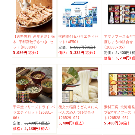
【送料無料 産地直送】栃
抗菌洗剤＆バラエティセ
アマノフーズ＆ヤ
木 宇都宮餃子さつき セ
ット(WE50)
度しょうゆ詰合せ
ット(M33804)
定価:
5,500円(税込)
(26B33-05)
5,080円
(税込)
価格:
5,335円
(税込)
定価:
5,400円(
価格:
5,238円
(
千寿堂フリーズドライ バ
後文の稲庭うどん＆にん
素材工房 北海道
ラエティセット(26B31-
べんのめんつゆ詰合せ
プ&アマノフーズ 
06)
(26B29-02)
ト(26B28-05)
定価:
5,400円(税込)
5,400円
(税込)
5,400円
(税込)
価格:
5,130円
(税込)