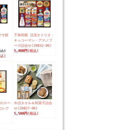
マサ鮮
千寿和膳 日清オイリオ・
キッコーマン・アマノフ
ーズ詰合せ(26B32-06)
税込)
5,400円
(税込)
税込)
発のスー
今治タオル＆和菓子詰合
セレク
せ(26B27-06)
5,500円
(税込)