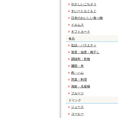
やさしいごちそう
すいーともぐもぐ
日本のおいしい食べ物
イルムス
ギフトカード
食品
缶詰・バラエティ
海苔・佃煮・梅干し
調味料・乾物
麺類・米
肉・ハム
惣菜・料理
海鮮・水産物
フルーツ
ドリンク
ジュース
コーヒー