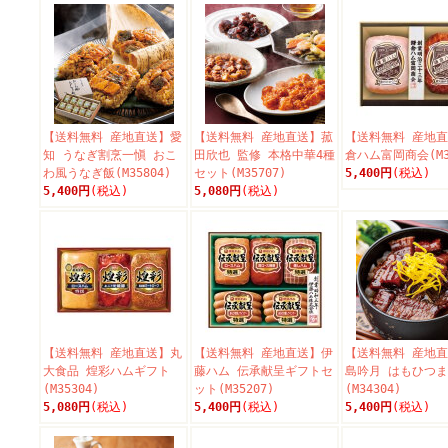
【送料無料 産地直送】愛
【送料無料 産地直送】菰
【送料無料 産地
知 うなぎ割烹一愼 おこ
田欣也 監修 本格中華4種
倉ハム富岡商会(M35
わ風うなぎ飯(M35804)
セット(M35707)
5,400円
(税込)
5,400円
(税込)
5,080円
(税込)
【送料無料 産地直送】丸
【送料無料 産地直送】伊
【送料無料 産地
大食品 煌彩ハムギフト
藤ハム 伝承献呈ギフトセ
島吟月 はもひつ
(M35304)
ット(M35207)
(M34304)
5,080円
(税込)
5,400円
(税込)
5,400円
(税込)