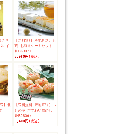
ログギ
【送料無料 産地直送】乳
バレイ
蔵 北海道ケーキセット
(M36307)
5,080円
(税込)
直送】北
【送料無料 産地直送】い
枚
しの屋 本ずわい蟹めし
(M35806)
5,400円
(税込)