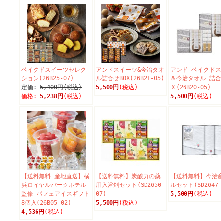
ベイクドスイーツセレク
アンドスイーツ&今治タオ
アンド ベイクド
ション(26B25-07)
ル詰合せBOX(26B21-05)
＆今治タオル 詰
定価:
5,400円(税込)
5,500円
(税込)
Ｘ(26B20-05)
価格:
5,238円
(税込)
5,500円
(税込)
【送料無料 産地直送】横
【送料無料】炭酸力の薬
【送料無料】今治
浜ロイヤルパークホテル
用入浴剤セット(SD2650-
ルセット(SD2647-
監修 パフェアイスギフト
07)
5,500円
(税込)
8個入(26B05-02)
5,500円
(税込)
4,536円
(税込)