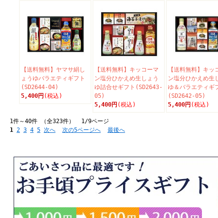
【送料無料】ヤマサ絹し
【送料無料】キッコーマ
【送料無料】キッ
ょうゆバラエティギフト
ン塩分ひかえめ生しょう
ン塩分ひかえめ生
(SD2644-04)
ゆ詰合せギフト(SD2643-
ゆ＆バラエティギ
5,400円
(税込)
05)
(SD2642-05)
5,400円
(税込)
5,400円
(税込)
1件～40件 （全323件） 1/9ページ
1
2
3
4
5
次へ
次の5ページへ
最後へ