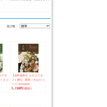
並び順：
ログギ
【送料無料】カタログギ
ちぐさコ
フト舞心 黄蘗／きはだコ
ース(kihada)
5,720円
(税込)