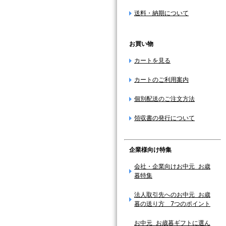
送料・納期について
お買い物
カートを見る
カートのご利用案内
個別配送のご注文方法
領収書の発行について
企業様向け特集
会社・企業向けお中元 お歳
暮特集
法人取引先へのお中元 お歳
暮の送り方 7つのポイント
お中元 お歳暮ギフトに選ん