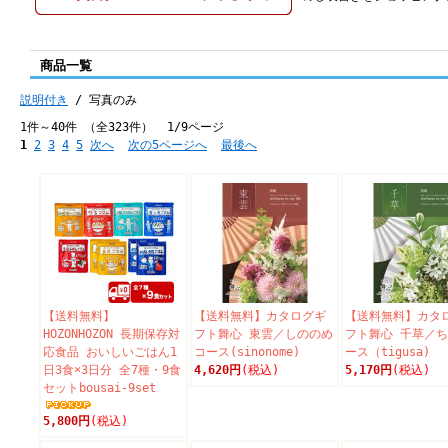
商品一覧
説明付き
/ 写真のみ
1件～40件 （全323件） 1/9ページ
1
2
3
4
5
次へ
次の5ページへ
最後へ
【送料無料】
【送料無料】カタログギ
【送料無料】カタ
HOZONHOZON 長期保存対
フト舞心 東雲／しののめ
フト舞心 千草／
応食品 おいしいごはん1
コース(sinonome)
ース（tigusa)
日3食×3日分 全7種・9食
4,620円
(税込)
5,170円
(税込)
セットbousai-9set
5,800円
(税込)