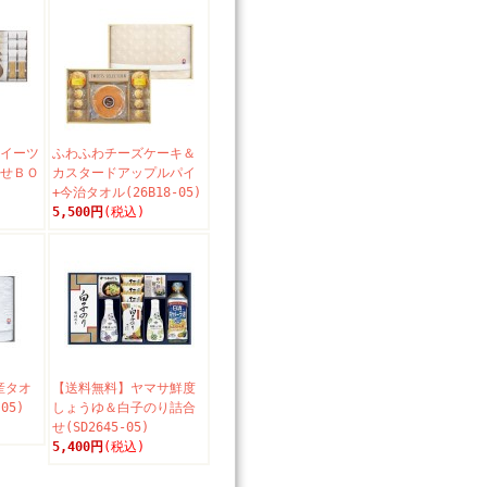
スイーツ
ふわふわチーズケーキ＆
合せＢＯ
カスタードアップルパイ
+今治タオル(26B18-05)
5,500円
(税込)
産タオ
【送料無料】ヤマサ鮮度
05)
しょうゆ＆白子のり詰合
せ(SD2645-05)
5,400円
(税込)