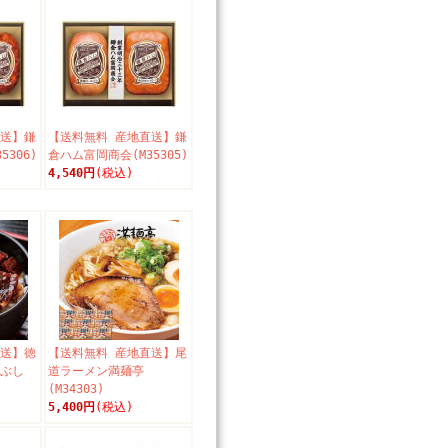
直送】鎌
【送料無料 産地直送】鎌
306)
倉ハム富岡商会(M35305)
4,540円
(税込)
直送】徳
【送料無料 産地直送】尾
まぶし
道ラーメン満麺亭
(M34303)
5,400円
(税込)