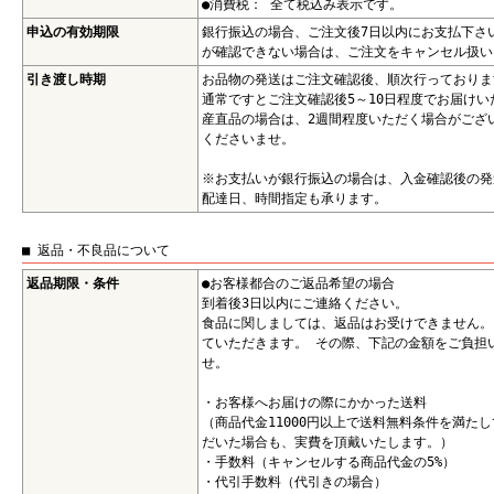
●消費税： 全て税込み表示です。
申込の有効期限
銀行振込の場合、ご注文後7日以内にお支払下さ
が確認できない場合は、ご注文をキャンセル扱い
引き渡し時期
お品物の発送はご注文確認後、順次行っておりま
通常ですとご注文確認後5～10日程度でお届けい
産直品の場合は、2週間程度いただく場合がござ
くださいませ。
※お支払いが銀行振込の場合は、入金確認後の発
配達日、時間指定も承ります。
■ 返品・不良品について
返品期限・条件
●お客様都合のご返品希望の場合
到着後3日以内にご連絡ください。
食品に関しましては、返品はお受けできません。
ていただきます。 その際、下記の金額をご負担
せ。
・お客様へお届けの際にかかった送料
（商品代金11000円以上で送料無料条件を満た
だいた場合も、実費を頂戴いたします。）
・手数料（キャンセルする商品代金の5%）
・代引手数料（代引きの場合）