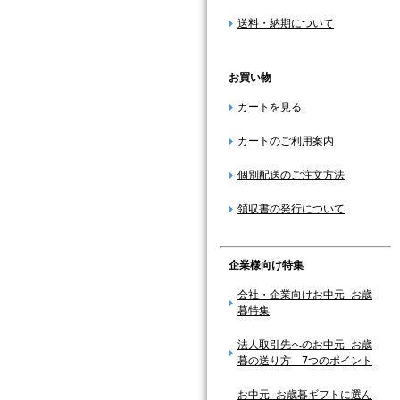
送料・納期について
お買い物
カートを見る
カートのご利用案内
個別配送のご注文方法
領収書の発行について
企業様向け特集
会社・企業向けお中元 お歳
暮特集
法人取引先へのお中元 お歳
暮の送り方 7つのポイント
お中元 お歳暮ギフトに選ん