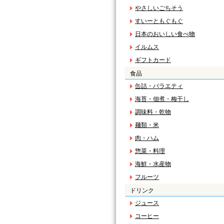
やさしいごちそう
すいーともぐもぐ
日本のおいしい食べ物
イルムス
ギフトカード
食品
缶詰・バラエティ
海苔・佃煮・梅干し
調味料・乾物
麺類・米
肉・ハム
惣菜・料理
海鮮・水産物
フルーツ
ドリンク
ジュース
コーヒー