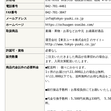
所在地
252-0312 神奈川県 相模原市南区 相南 4-8-3
電話番号
042-701-4461
FAX番号
042-701-3847
メールアドレス
info@tokyo-yuuki.co.jp
ホームページ
https://ochuugen-oseibo.com/
取扱商品
素麺・果物・お茶などお中元 お歳暮好適品
運営会社【東京ユーキ株式会社】のサイト⇒
http://www.tokyo-yuuki.co.jp/
許認可・資格
必要なし
販売数量
ご注文いただきました商品が在庫切れの場合は、
ます。入荷次第配送いたします。
商品代金以外の必要料金
●配送料： 個々にかかります。
1ヶ所のお届けが\11,000以上の場合は無料。
※\11,000以下でも、送料無料のお得な商品
い。
●銀行振込手数料：お客様負担にてお願いいたし
●代金引換手数料：5,500円未満は330円。 5
料。