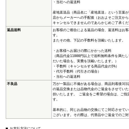
・当社への返送料
産地直送品（商品名に「産地直送」という言葉が
店からメーカーへの手配後（おおよそご注文から
キャンセルできませんのであらかじめご了承くだ
返品送料
お客様のご都合による返品の場合、返送料はお客
す。
またその他、下記の手数料を頂戴いたします。
・お客様へお届けの際にかかった送料
（商品代金11000円以上で送料無料条件を満た
だいた場合も、実費を頂戴いたします。）
・手数料（キャンセルする商品代金の5%）
・代引手数料（代引きの場合）
・当社への返送料
不良品
万が一製品に不備がある場合は、商品到着後3日
の返品交換または品物代金のご返金をさせていた
担いたします。 ご返金をご希望の場合は、ご指
す。
基本的に、同じお品物の交換にてご対応させてい
ございます。その際は、代替品やご返金でのご対
■ お支払方法について