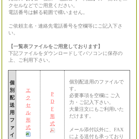
クセルなどでご用意ください。
電話番号は解る範囲で構いません。
ご依頼主名・連絡先電話番号を空欄等にご記入下さ
い。
【一覧表ファイルをご用意しております】
下記ファイルをダウンロードしてパソコンに保存の
上、ご利用下さい。
個別配送用のファイルで
個
す。
別
エ
P
必要事項を空欄に ご入
配
ク
D
力・ご記入下さい。
送
セ
F
大量注文にもご利用いた
用
ル
だけます。
形
フ
形
式
ァ
式
メール添付以外に、FAX
イ
による送付も承っており