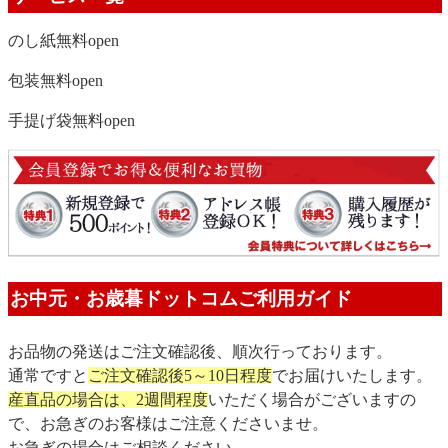
のし紙無料
open
包装無料
open
手提げ袋無料
open
お中元・お歳暮ドットコムご利用ガイド
お品物の発送はご注文確認後、順次行っております。
通常ですと
ご注文確認後5～10日程度
でお届けいたします。
産直品の場合は、2週間程度
いただく場合がございますの
で、お急ぎのお客様はご注意くださいませ。
お急ぎの場合はご相談ください。