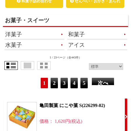
和菓子詰め合わせ
せんべい・おかき・あられ
お菓子・スイーツ
洋菓子
和菓子
水菓子
アイス
1 / 23ページ
（全443件）
1
2
3
4
5
次へ
亀田製菓 にこや菓 S(226299-02)
価格： 1,620円(税込)