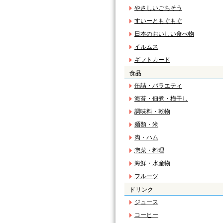
やさしいごちそう
すいーともぐもぐ
日本のおいしい食べ物
イルムス
ギフトカード
食品
缶詰・バラエティ
海苔・佃煮・梅干し
調味料・乾物
麺類・米
肉・ハム
惣菜・料理
海鮮・水産物
フルーツ
ドリンク
ジュース
コーヒー