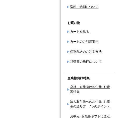
送料・納期について
お買い物
カートを見る
カートのご利用案内
個別配送のご注文方法
領収書の発行について
企業様向け特集
会社・企業向けお中元 お歳
暮特集
法人取引先へのお中元 お歳
暮の送り方 7つのポイント
お中元 お歳暮ギフトに選ん