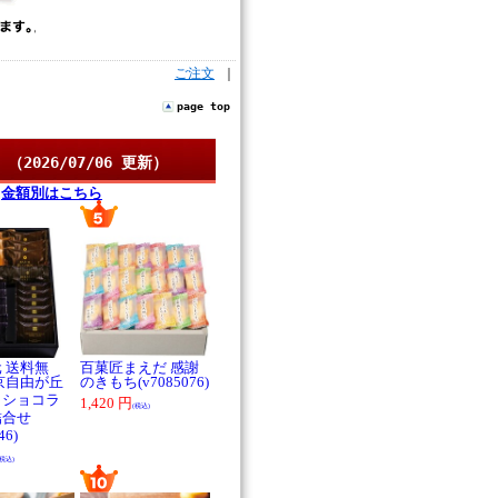
ご注文
｜
page top