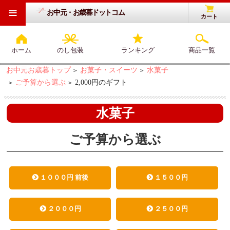
≡
お中元・お歳暮ドットコム
カート
ホーム
のし包装
ランキング
商品一覧
お中元お歳暮トップ
お菓子・スイーツ
水菓子
>
>
ご予算から選ぶ
2,000円のギフト
>
>
水菓子
ご予算から選ぶ
１０００円 前後
１５００円
２０００円
２５００円