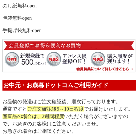
のし紙無料
open
包装無料
open
手提げ袋無料
open
お中元・お歳暮ドットコムご利用ガイド
お品物の発送はご注文確認後、順次行っております。
通常ですと
ご注文確認後5～10日程度
でお届けいたします。
産直品の場合は、2週間程度
いただく場合がございますの
で、お急ぎのお客様はご注意くださいませ。
お急ぎの場合はご相談ください。