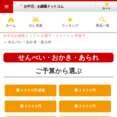
≡
お中元・お歳暮ドットコム
カート
ホーム
のし包装
ランキング
商品一覧
お中元お歳暮トップ
お菓子・スイーツ
和菓子
>
>
せんべい・おかき・あられ
>
せんべい・おかき・あられ
ご予算から選ぶ
１０００円 前後
１５００円
２０００円
２５００円