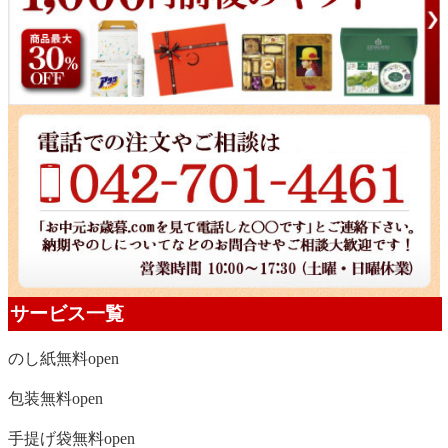
サービス一覧
のし紙無料
open
包装無料
open
手提げ袋無料
open