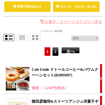
和菓子詰め合わせ
せんべい・おかき・あられ
お菓子・スイーツ カテゴリへ戻る
1 / 2ページ
（全22件）
1
2
次へ
Cafe Etoile ドトールコーヒー&バウムク
ーヘンセット(B2095097)
価格： 3,240円(税込)
猿田彦珈琲&スイーツアンジュ洋菓子ギ