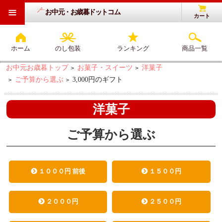
≡
お中元・お歳暮ドットコム
カート
ホーム
のし包装
ランキング
商品一覧
お中元お歳暮トップ
お菓子・スイーツ
洋菓子
>
>
ご予算から選ぶ
3,000円のギフト
>
>
洋菓子
ご予算から選ぶ
１０００円 前後
１５００円
２０００円
２５００円