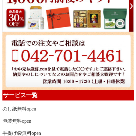
サービス一覧
のし紙無料
open
包装無料
open
手提げ袋無料
open