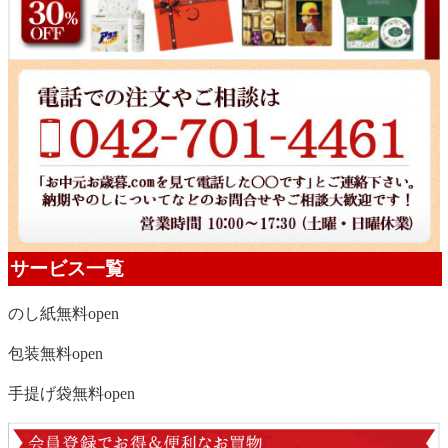
サービス一覧
のし紙無料
open
包装無料
open
手提げ袋無料
open