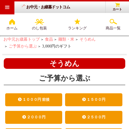
≡
お中元・お歳暮ドットコム
カート
ホーム
のし包装
ランキング
商品一覧
お中元お歳暮トップ
食品
麺類・米
そうめん
>
>
>
ご予算から選ぶ
3,000円のギフト
>
>
そうめん
ご予算から選ぶ
１０００円 前後
１５００円
２０００円
２５００円