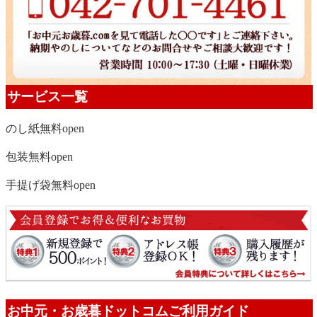
サービス一覧
のし紙無料
open
包装無料
open
手提げ袋無料
open
お中元・お歳暮ドットコムご利用ガイド