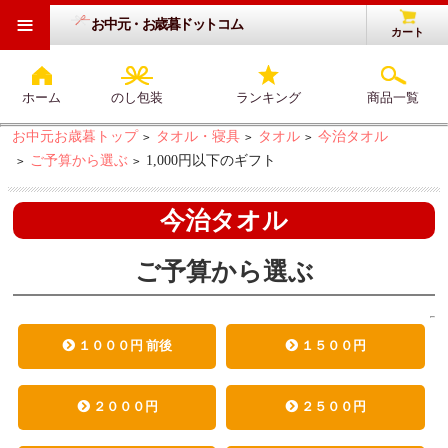
≡
お中元・お歳暮ドットコム
カート
ホーム
のし包装
ランキング
商品一覧
お中元お歳暮トップ
タオル・寝具
タオル
今治タオル
>
>
>
ご予算から選ぶ
1,000円以下のギフト
>
>
今治タオル
ご予算から選ぶ
１０００円 前後
１５００円
２０００円
２５００円