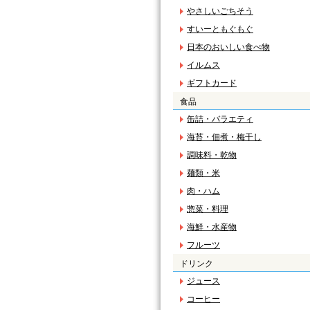
やさしいごちそう
すいーともぐもぐ
日本のおいしい食べ物
イルムス
ギフトカード
食品
缶詰・バラエティ
海苔・佃煮・梅干し
調味料・乾物
麺類・米
肉・ハム
惣菜・料理
海鮮・水産物
フルーツ
ドリンク
ジュース
コーヒー