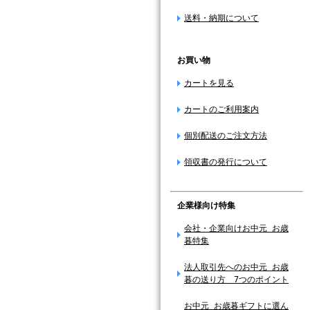
送料・納期について
お買い物
カートを見る
カートのご利用案内
個別配送のご注文方法
領収書の発行について
企業様向け特集
会社・企業向けお中元 お歳
暮特集
法人取引先へのお中元 お歳
暮の送り方 7つのポイント
お中元 お歳暮ギフトに選ん