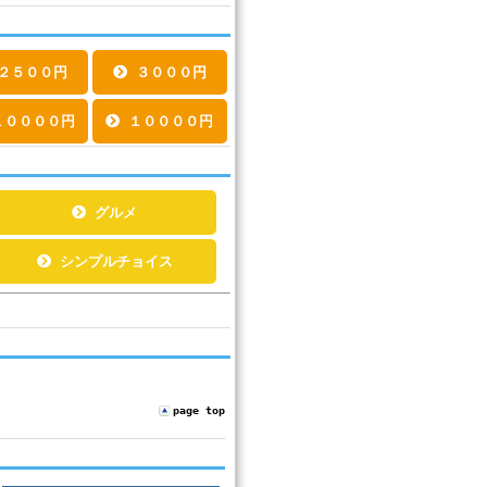
２５００円
３０００円
００００円
１００００円
以下
以上
グルメ
シンプルチョイス
page top