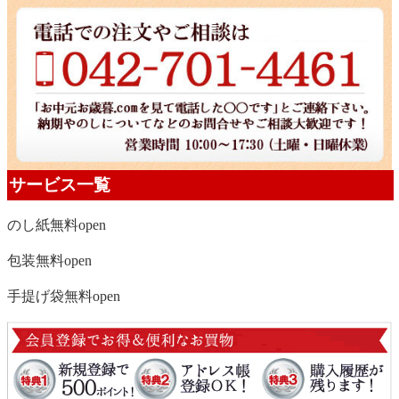
サービス一覧
のし紙無料
open
包装無料
open
手提げ袋無料
open