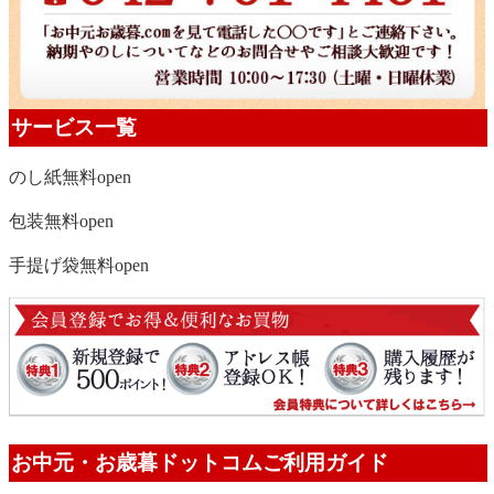
サービス一覧
のし紙無料
open
包装無料
open
手提げ袋無料
open
お中元・お歳暮ドットコムご利用ガイド