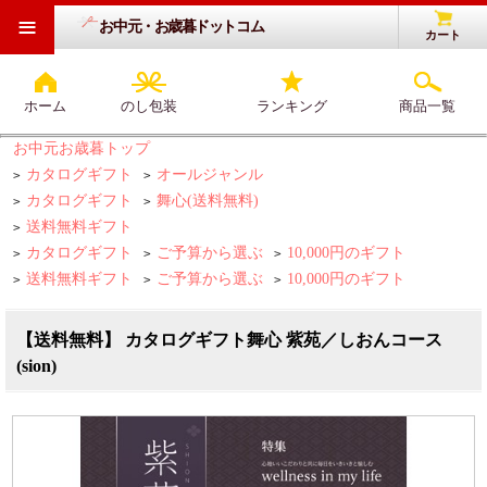
≡
お中元・お歳暮ドットコム
カート
ホーム
のし包装
ランキング
商品一覧
お中元お歳暮トップ
カタログギフト
オールジャンル
>
>
カタログギフト
舞心(送料無料)
>
>
送料無料ギフト
>
カタログギフト
ご予算から選ぶ
10,000円のギフト
>
>
>
送料無料ギフト
ご予算から選ぶ
10,000円のギフト
>
>
>
【送料無料】 カタログギフト舞心 紫苑／しおんコース
(sion)