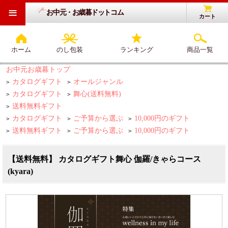
≡
お中元・お歳暮ドットコム
カート
ホーム
のし包装
ランキング
商品一覧
お中元お歳暮トップ
カタログギフト
オールジャンル
>
>
カタログギフト
舞心(送料無料)
>
>
送料無料ギフト
>
カタログギフト
ご予算から選ぶ
10,000円のギフト
>
>
>
送料無料ギフト
ご予算から選ぶ
10,000円のギフト
>
>
>
【送料無料】 カタログギフト舞心 伽羅/きゃらコース
(kyara)