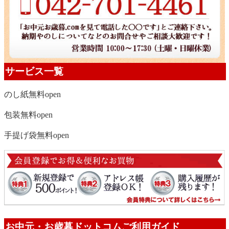
サービス一覧
のし紙無料
open
包装無料
open
手提げ袋無料
open
お中元・お歳暮ドットコムご利用ガイド