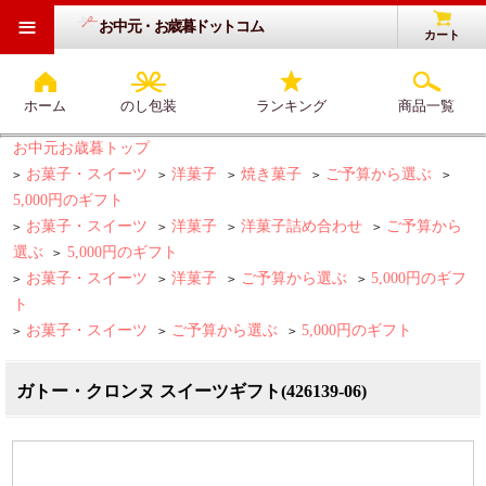
≡
お中元・お歳暮ドットコム
カート
ホーム
のし包装
ランキング
商品一覧
お中元お歳暮トップ
お菓子・スイーツ
洋菓子
焼き菓子
ご予算から選ぶ
>
>
>
>
>
5,000円のギフト
お菓子・スイーツ
洋菓子
洋菓子詰め合わせ
ご予算から
>
>
>
>
選ぶ
5,000円のギフト
>
お菓子・スイーツ
洋菓子
ご予算から選ぶ
5,000円のギフ
>
>
>
>
ト
お菓子・スイーツ
ご予算から選ぶ
5,000円のギフト
>
>
>
ガトー・クロンヌ スイーツギフト(426139-06)