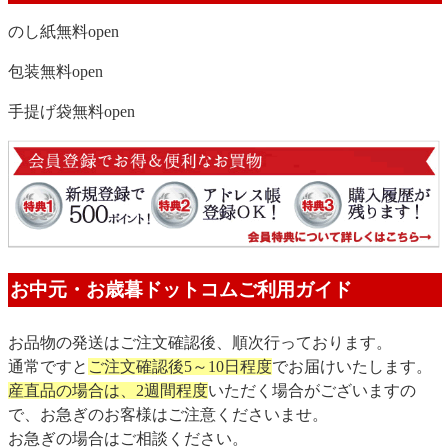
のし紙無料
open
包装無料
open
手提げ袋無料
open
お中元・お歳暮ドットコムご利用ガイド
お品物の発送はご注文確認後、順次行っております。
通常ですと
ご注文確認後5～10日程度
でお届けいたします。
産直品の場合は、2週間程度
いただく場合がございますの
で、お急ぎのお客様はご注意くださいませ。
お急ぎの場合はご相談ください。