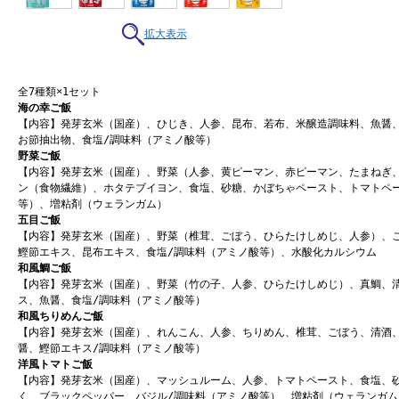
拡大表示
全7種類×1セット
海の幸ご飯
【内容】発芽玄米（国産）、ひじき、人参、昆布、若布、米醸造調味料、魚醤
お節抽出物、食塩/調味料（アミノ酸等）
野菜ご飯
【内容】発芽玄米（国産）、野菜（人参、黄ピーマン、赤ピーマン、たまねぎ
ン（食物繊維）、ホタテブイヨン、食塩、砂糖、かぼちゃペースト、トマトペ
等）、増粘剤（ウェランガム）
五目ご飯
【内容】発芽玄米（国産）、野菜（椎茸、ごぼう、ひらたけしめじ、人参）、
鰹節エキス、昆布エキス、食塩/調味料（アミノ酸等）、水酸化カルシウム
和風鯛ご飯
【内容】発芽玄米（国産）、野菜（竹の子、人参、ひらたけしめじ）、真鯛、
ス、魚醤、食塩/調味料（アミノ酸等）
和風ちりめんご飯
【内容】発芽玄米（国産）、れんこん、人参、ちりめん、椎茸、ごぼう、清酒
醤、鰹節エキス/調味料（アミノ酸等）
洋風トマトご飯
【内容】発芽玄米（国産）、マッシュルーム、人参、トマトペースト、食塩、
く、ブラックペッパー、バジル/調味料（アミノ酸等）、増粘剤（ウェランガム