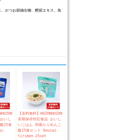
ス、かつお節抽出物、鰹節エキス、魚
HOZON
【送料無料】HOZONHOZON
 おいし
長期保存対応食品 おいし
飯25食
いごはん 和風ちりめんご
ai-
飯25食セット bousai-
tirimen-25set