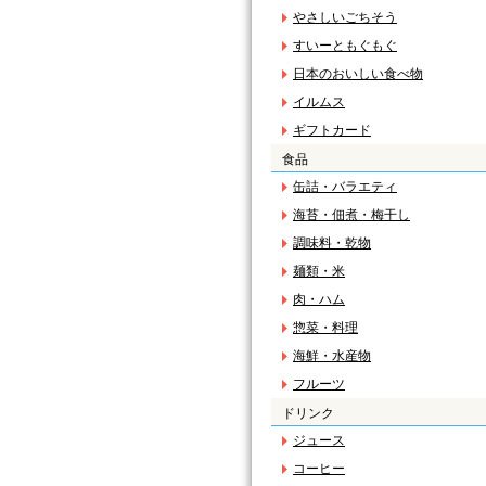
やさしいごちそう
すいーともぐもぐ
日本のおいしい食べ物
イルムス
ギフトカード
食品
缶詰・バラエティ
海苔・佃煮・梅干し
調味料・乾物
麺類・米
肉・ハム
惣菜・料理
海鮮・水産物
フルーツ
ドリンク
ジュース
コーヒー