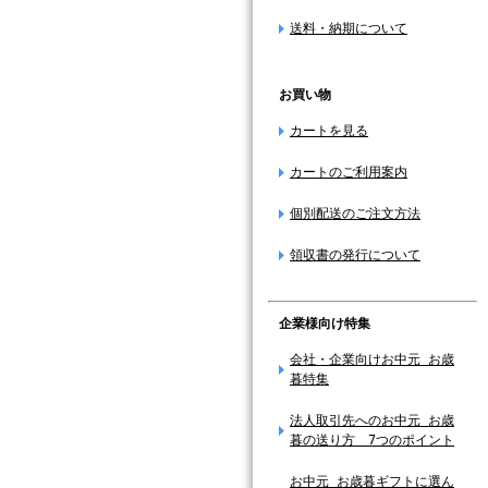
送料・納期について
お買い物
カートを見る
カートのご利用案内
個別配送のご注文方法
領収書の発行について
企業様向け特集
会社・企業向けお中元 お歳
暮特集
法人取引先へのお中元 お歳
暮の送り方 7つのポイント
お中元 お歳暮ギフトに選ん