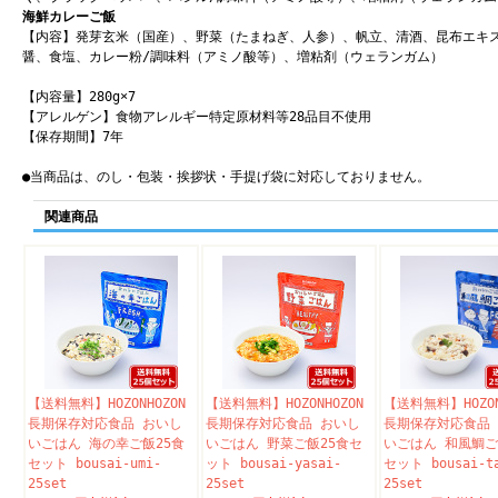
海鮮カレーご飯
【内容】発芽玄米（国産）、野菜（たまねぎ、人参）、帆立、清酒、昆布エキ
醤、食塩、カレー粉/調味料（アミノ酸等）、増粘剤（ウェランガム）
【内容量】280g×7
【アレルゲン】食物アレルギー特定原材料等28品目不使用
【保存期間】7年
●当商品は、のし・包装・挨拶状・手提げ袋に対応しておりません。
関連商品
【送料無料】HOZONHOZON
【送料無料】HOZONHOZON
【送料無料】HOZON
長期保存対応食品 おいし
長期保存対応食品 おいし
長期保存対応食品
いごはん 海の幸ご飯25食
いごはん 野菜ご飯25食セ
いごはん 和風鯛ご
セット bousai-umi-
ット bousai-yasai-
セット bousai-t
25set
25set
25set