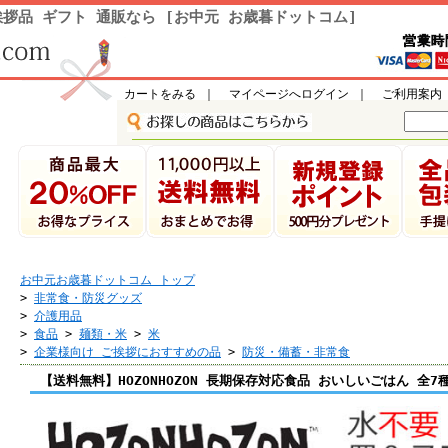
拶品 ギフト 通販なら [お中元 お歳暮ドットコム]
カートをみる
｜
マイページへログイン
｜
ご利用案内
お中元お歳暮ドットコム トップ
>
非常食・防災グッズ
>
介護用品
>
食品
>
麺類・米
>
米
>
企業様向け ご挨拶におすすめの品
>
防災・備蓄・非常食
【送料無料】HOZONHOZON 長期保存対応食品 おいしいごはん 全7種セ