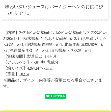
味わい深いジュースはバームクーヘンのお供にぴ
ったりです｡
【内容】ｱｯﾌﾟﾙｼﾞｭｰｽ180ml×1､ﾐｶﾝｼﾞｭｰｽ180ml×1､ﾗ･ﾌﾗﾝｽｼﾞｭｰ
ｽ180ml×1、栃木県産 とちおとめ苺ﾊﾞｰﾑ×2､山形県産 さくら
んぼﾊﾞｰﾑ×1､山梨県産 白桃ﾊﾞｰﾑ×1､北海道産 赤肉ﾒﾛﾝﾊﾞｰﾑ
×2､沖縄県産 ﾏﾝｺﾞｰﾊﾞｰﾑ×2､山形県産 ﾗ･ﾌﾗﾝｽﾊﾞｰﾑ×1
【賞味期間】製造日より4ヶ月
【アレルゲン】小麦･卵･乳成分
【箱サイズ】426×247×73mm
【重量】1821g
※商品のデザイン・内容等が変更になる場合がございま
す。