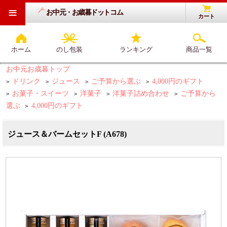
≡
お中元・お歳暮ドットコム
カート
ホーム
のし包装
ランキング
商品一覧
お中元お歳暮トップ
ドリンク
ジュース
ご予算から選ぶ
4,000円のギフト
>
>
>
>
お菓子・スイーツ
洋菓子
洋菓子詰め合わせ
ご予算から
>
>
>
>
選ぶ
4,000円のギフト
>
ジュース＆バームセットF (A678)