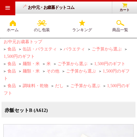
≡
お中元・お歳暮ドットコム
カート
ホーム
のし包装
ランキング
商品一覧
お中元お歳暮トップ
食品
缶詰・バラエティ
バラエティ
ご予算から選ぶ
>
>
>
>
>
1,500円のギフト
食品
麺類・米
米
ご予算から選ぶ
1,500円のギフト
>
>
>
>
>
食品
麺類・米
その他
ご予算から選ぶ
1,500円のギフ
>
>
>
>
>
ト
食品
調味料・乾物
だし
ご予算から選ぶ
1,500円のギ
>
>
>
>
>
フト
赤飯セットB (A612)