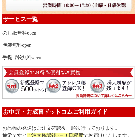
サービス一覧
のし紙無料
open
包装無料
open
手提げ袋無料
open
お中元・お歳暮ドットコムご利用ガイド
お品物の発送はご注文確認後、順次行っております。
通常ですと
ご注文確認後5～10日程度
でお届けいたします。