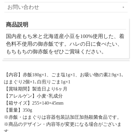
お問い合わせ
商品説明
国内産もち米と北海道産小豆を100%使用した、着
色料不使用の御赤飯です。ハレの日に食べたい、
もちもちの御赤飯をぜひご賞味ください。
【内容】赤飯180g×1、ごま塩1g×1、お吸い物の素2.9g×1､
はまぐり2個×1､白煎りごま1g×1
【賞味期間】製造日より6ヶ月
【アレルゲン】小麦･乳成分
【箱サイズ】255×140×45mm
【重量】350g
※赤飯・はまぐりは容器包装詰加圧加熱殺菌食品です。
※商品のデザイン・内容等が変更になる場合がございま
す。