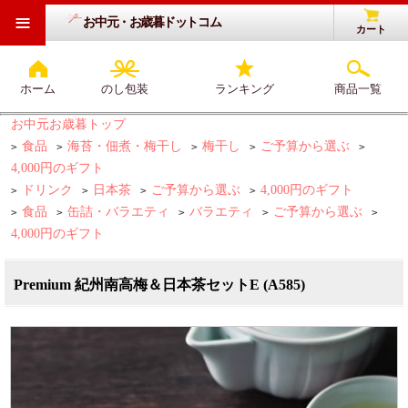
≡
お中元・お歳暮ドットコム
カート
ホーム
のし包装
ランキング
商品一覧
お中元お歳暮トップ
食品
海苔・佃煮・梅干し
梅干し
ご予算から選ぶ
>
>
>
>
>
4,000円のギフト
ドリンク
日本茶
ご予算から選ぶ
4,000円のギフト
>
>
>
>
食品
缶詰・バラエティ
バラエティ
ご予算から選ぶ
>
>
>
>
>
4,000円のギフト
Premium 紀州南高梅＆日本茶セットE (A585)