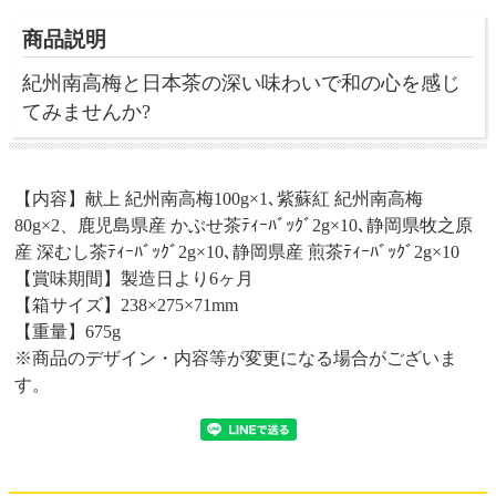
商品説明
紀州南高梅と日本茶の深い味わいで和の心を感じ
てみませんか?
【内容】献上 紀州南高梅100g×1､紫蘇紅 紀州南高梅
80g×2、鹿児島県産 かぶせ茶ﾃｨｰﾊﾞｯｸﾞ2g×10､静岡県牧之原
産 深むし茶ﾃｨｰﾊﾞｯｸﾞ2g×10､静岡県産 煎茶ﾃｨｰﾊﾞｯｸﾞ2g×10
【賞味期間】製造日より6ヶ月
【箱サイズ】238×275×71mm
【重量】675g
※商品のデザイン・内容等が変更になる場合がございま
す。