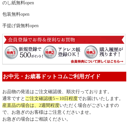
のし紙無料
open
包装無料
open
手提げ袋無料
open
お中元・お歳暮ドットコムご利用ガイド
お品物の発送はご注文確認後、順次行っております。
通常ですと
ご注文確認後5～10日程度
でお届けいたします。
産直品の場合は、2週間程度
いただく場合がございますの
で、お急ぎのお客様はご注意くださいませ。
お急ぎの場合はご相談ください。