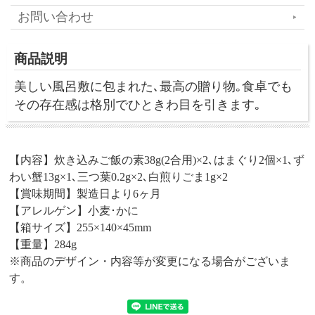
お問い合わせ
商品説明
美しい風呂敷に包まれた､最高の贈り物｡食卓でも
その存在感は格別でひときわ目を引きます｡
【内容】炊き込みご飯の素38g(2合用)×2､はまぐり2個×1､ず
わい蟹13g×1､三つ葉0.2g×2､白煎りごま1g×2
【賞味期間】製造日より6ヶ月
【アレルゲン】小麦･かに
【箱サイズ】255×140×45mm
【重量】284g
※商品のデザイン・内容等が変更になる場合がございま
す。