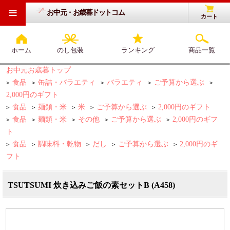
≡
お中元・お歳暮ドットコム
カート
ホーム
のし包装
ランキング
商品一覧
お中元お歳暮トップ
食品
缶詰・バラエティ
バラエティ
ご予算から選ぶ
>
>
>
>
>
2,000円のギフト
食品
麺類・米
米
ご予算から選ぶ
2,000円のギフト
>
>
>
>
>
食品
麺類・米
その他
ご予算から選ぶ
2,000円のギフ
>
>
>
>
>
ト
食品
調味料・乾物
だし
ご予算から選ぶ
2,000円のギ
>
>
>
>
>
フト
TSUTSUMI 炊き込みご飯の素セットB (A458)