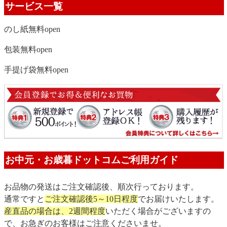
サービス一覧
のし紙無料
open
包装無料
open
手提げ袋無料
open
お中元・お歳暮ドットコムご利用ガイド
お品物の発送はご注文確認後、順次行っております。
通常ですと
ご注文確認後5～10日程度
でお届けいたします。
産直品の場合は、2週間程度
いただく場合がございますの
で、お急ぎのお客様はご注意くださいませ。