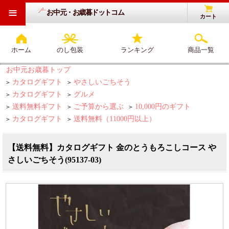
≡
お中元・お歳暮ドットコム
カート
ホーム
のし包装
ランキング
商品一覧
お中元お歳暮トップ
カタログギフト
やさしいごちそう
>
>
カタログギフト
グルメ
>
>
送料無料ギフト
ご予算から選ぶ
10,000円のギフト
>
>
>
カタログギフト
送料無料（11000円以上）
>
>
【送料無料】カタログギフト 金のとうもろこしコース や
さしいごちそう(95137-03)