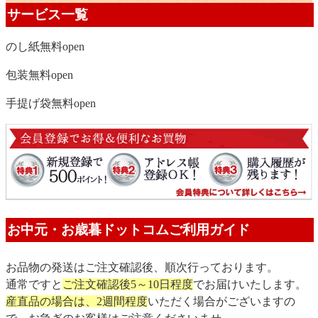
サービス一覧
のし紙無料
open
包装無料
open
手提げ袋無料
open
お中元・お歳暮ドットコムご利用ガイド
お品物の発送はご注文確認後、順次行っております。
通常ですと
ご注文確認後5～10日程度
でお届けいたします。
産直品の場合は、2週間程度
いただく場合がございますの