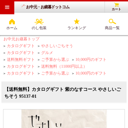
≡
お中元・お歳暮ドットコム
カート
ホーム
のし包装
ランキング
商品一覧
お中元お歳暮トップ
カタログギフト
やさしいごちそう
>
>
カタログギフト
グルメ
>
>
送料無料ギフト
ご予算から選ぶ
10,000円のギフト
>
>
>
カタログギフト
送料無料（11000円以上）
>
>
カタログギフト
ご予算から選ぶ
10,000円のギフト
>
>
>
【送料無料】カタログギフト 紫のなすコース やさしいご
ちそう 95137-01