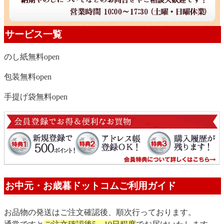
サービス一覧
のし紙無料
open
包装無料
open
手提げ袋無料
open
お中元・お歳暮ドットコムご利用ガイド
お品物の発送はご注文確認後、順次行っております。